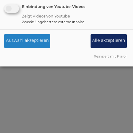
Hort 1 und Hort 2:
Einbindung von Youtube-Videos
Zeigt Videos von Youtube
Zweck
:
Eingebettete externe Inhalte
Krippe - Zwergengruppe:
Auswahl akzeptieren
Alle akzeptieren
Realisiert mit Klaro!