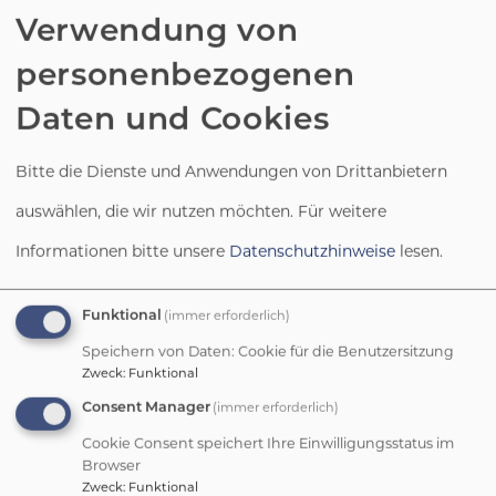
Kindergarten -
Verwendung von
Marienkäfergruppe:
personenbezogenen
Daten und Cookies
Bitte die Dienste und Anwendungen von Drittanbietern
Kindergarten - Elefantengruppe:
auswählen, die wir nutzen möchten.
Für weitere
Informationen bitte unsere
Datenschutzhinweise
lesen.
Funktional
(immer erforderlich)
Kindergarten - Igelgruppe:
Speichern von Daten: Cookie für die Benutzersitzung
Zweck
:
Funktional
Consent Manager
(immer erforderlich)
Cookie Consent speichert Ihre Einwilligungsstatus im
Browser
Zweck
:
Funktional