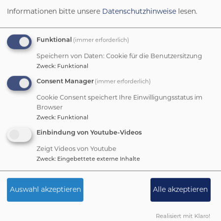
Sie in der
Datenschutzerklärung
.
Informationen bitte unsere
Datenschutzhinweise
lesen.
CAPTCHA
(immer erforderlich)
Math question (3 + 9 =)
Funktional
Speichern von Daten: Cookie für die Benutzersitzung
Zweck
:
Funktional
(immer erforderlich)
Consent Manager
Lösen Sie diese einfache mathematische Aufgabe und
Cookie Consent speichert Ihre Einwilligungsstatus im
geben das Ergebnis ein. z.B. Geben Sie für 1+3 eine 4 ein.
Browser
Zweck
:
Funktional
Diese Frage dient der Vermeidung von Spam.
Einbindung von Youtube-Videos
Zeigt Videos von Youtube
Zweck
:
Eingebettete externe Inhalte
Auswahl akzeptieren
Alle akzeptieren
Realisiert mit Klaro!