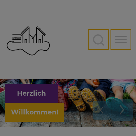
Direkt
zum
Inhalt
Hauptn
Herzlich
Willkommen!
Previous
Next