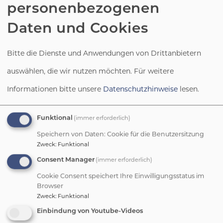
personenbezogenen
Daten und Cookies
Bitte die Dienste und Anwendungen von Drittanbietern
auswählen, die wir nutzen möchten.
Für weitere
Informationen bitte unsere
Datenschutzhinweise
lesen.
(immer erforderlich)
Funktional
Speichern von Daten: Cookie für die Benutzersitzung
Zweck
:
Funktional
(immer erforderlich)
Consent Manager
Cookie Consent speichert Ihre Einwilligungsstatus im
Neue Website für das
Browser
Zweck
:
Funktional
Donauer-Kinderhaus!
Einbindung von Youtube-Videos