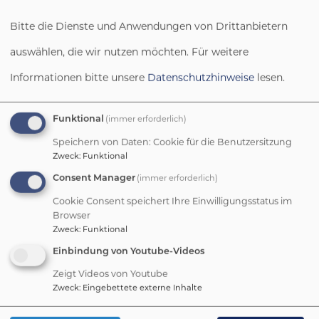
Bitte die Dienste und Anwendungen von Drittanbietern
auswählen, die wir nutzen möchten.
Für weitere
Informationen bitte unsere
Datenschutzhinweise
lesen.
Funktional
(immer erforderlich)
Rundgang durch unser Kinderhaus
Speichern von Daten: Cookie für die Benutzersitzung
Zweck
:
Funktional
Consent Manager
(immer erforderlich)
Externe Videos (Youtube) anzeigen?
Cookie Consent speichert Ihre Einwilligungsstatus im
Ja (einmalig)
Browser
Zweck
:
Funktional
Datenschutzeinstellungen verwalten
Einbindung von Youtube-Videos
Zeigt Videos von Youtube
Zweck
:
Eingebettete externe Inhalte