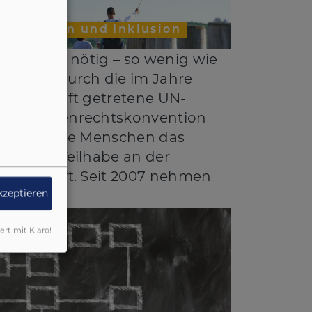
ntegration und Inklusion
So viel wie nötig – so wenig wie
öglich“ Durch die im Jahre
008 in Kraft getretene UN-
ehindertenrechtskonvention
rhalten alle Menschen das
echt auf Teilhabe an der
esellschaft. Seit 2007 nehmen
akzeptieren
iert mit Klaro!