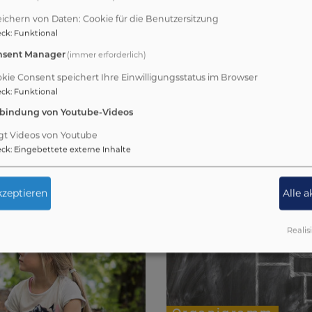
ichern von Daten: Cookie für die Benutzersitzung
Unser Team
I
eck
:
Funktional
(immer erforderlich)
u
In unseren Gruppen arbeiten
„
nsent Manager
zahlreichen engagierte
m
kie Consent speichert Ihre Einwilligungsstatus im Browser
eck
:
Funktional
Mitarbeiterinnen und Mitarbeiter.
2
nbindung von Youtube-Videos
.:
Die Leitung des Donauer-
B
:
Kinderhauses obliegt Regina
e
gt Videos von Youtube
eck
:
Eingebettete externe Inhalte
08
Pflüger. Zusätzlich arbeitet eine
R
Fachkraft für frühe Chance
G
zeptieren
Alle 
Realis