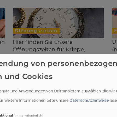
Öffnungszeiten
en
Hier finden Sie unsere
U
Öffnungszeiten für Krippe,
(
Kindergarten und Hort im
j
endung von personenbezoge
Überblick. Öffnungszeiten
K
Kindergarten und Krippe:
R
n und Cookies
Montag-Freitag: 7.00 Uhr - 17.00
d
Uhr Bringzeit: 7.00 Uhr - 8.30 Uhr
W
ienste und Anwendungen von Drittanbietern auswählen, die wir 
ür weitere Informationen bitte unsere
Datenschutzhinweise
lese
(immer erforderlich)
ktional