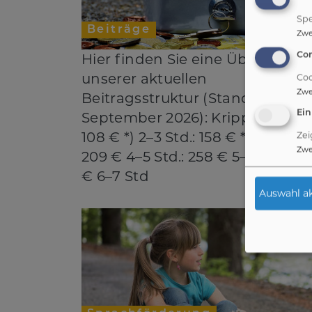
Spe
Beiträge
Zw
Hier finden Sie eine Übersicht z
Co
unserer aktuellen
Coo
Zw
Beitragsstruktur (Stand 01.
Ei
September 2026): Krippe: 1–2 Std
108 € *) 2–3 Std.: 158 € *) 3–4 Std.
Zei
Zw
209 € 4–5 Std.: 258 € 5–6 Std.: 3
€ 6–7 Std
Auswahl ak