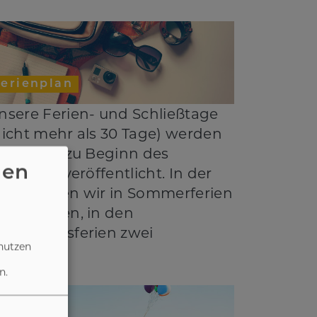
Ferienplan
nsere Ferien- und Schließtage
nicht mehr als 30 Tage) werden
edes Jahr zu Beginn des
nen
itajahres veröffentlicht. In der
egel haben wir in Sommerferien
rei Wochen, in den
eihnachtsferien zwei
nutzen
n.