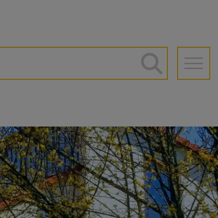
he
auptnavigation