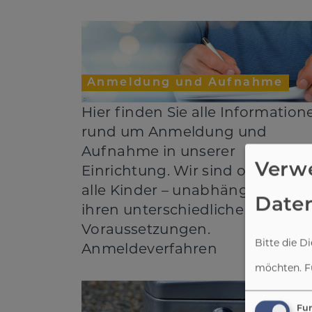
Anmeldung und Aufnahme
Hier finden Sie alle Information
rund um Anmeldung und
Aufnahme in unserer
Verw
Einrichtung. Wir sind offen für
alle Kinder – unabhängig von
Date
ihren unterschiedlichen
Voraussetzungen.
Bitte die D
Anmeldeverfahren
möchten.
F
Fun